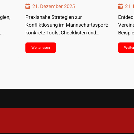
21. Dezember 2025
21.
gien,
Praxisnahe Strategien zur
Entdec
Konfliktlösung im Mannschaftssport:
Verein
,
konkrete Tools, Checklisten und
Beispie
Roadmaps für Trainer, Spieler und…
umsetz
Weiterlesen
Weite