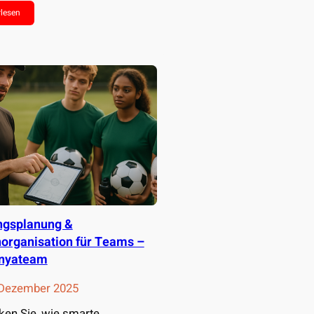
rlesen
ngsplanung &
organisation für Teams –
unyateam
 Dezember 2025
ken Sie, wie smarte