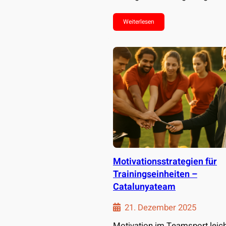
Mitgliedschaft stärken – mit…
Weiterlesen
Motivationsstrategien für
Trainingseinheiten –
Catalunyateam
21. Dezember 2025
Motivation im Teamsport leic