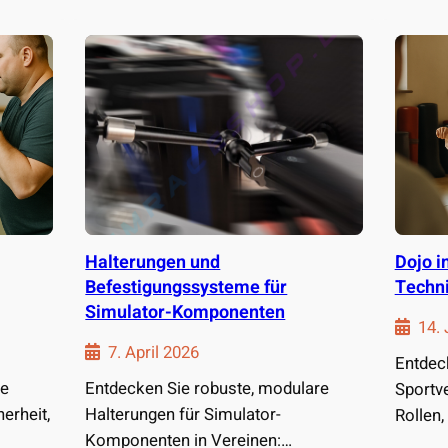
Halterungen und
Dojo i
Befestigungssysteme für
Techni
Simulator-Komponenten
14.
7. April 2026
Entdeck
te
Entdecken Sie robuste, modulare
Sportve
erheit,
Halterungen für Simulator-
Rollen,
Komponenten in Vereinen:
Angebo