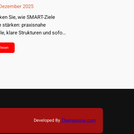
 Dezember 2025
ken Sie, wie SMART-Ziele
e stärken: praxisnahe
le, klare Strukturen und sofort
bare Tipps. Jetzt…
rlesen
Developed By
Themegrove.com